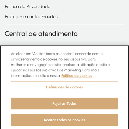
Política de Privacidade
Proteja-se contra Fraudes
Central de atendimento
Confira as perguntas frequentes acima e caso ainda tenha
alguma dúvida, entre em contato com o número abaixo:
Ao clicar em "Aceitar todos os cookies", concorda com o
armazenamento de cookies no seu dispositivo para
melhorar a navegação no site, analisar a utilização do site e
0800 727 4533
ajudar nas nossas iniciativas de marketing. Para mais
informações consulte a nossa
Politica de cookies
WhatsApp
Definições de cookies
Rejeitar Todos
© EUDORA. Todos os direitos reservados
Quero me cadastrar
Aceitar todos os cookies
3.102.1