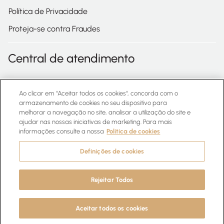
Política de Privacidade
Proteja-se contra Fraudes
Central de atendimento
Confira as perguntas frequentes acima e caso ainda tenha
alguma dúvida, entre em contato com o número abaixo:
Ao clicar em "Aceitar todos os cookies", concorda com o
armazenamento de cookies no seu dispositivo para
melhorar a navegação no site, analisar a utilização do site e
0800 727 4533
ajudar nas nossas iniciativas de marketing. Para mais
informações consulte a nossa
Politica de cookies
WhatsApp
Definições de cookies
Rejeitar Todos
© EUDORA. Todos os direitos reservados
Quero me cadastrar
Aceitar todos os cookies
3.102.1